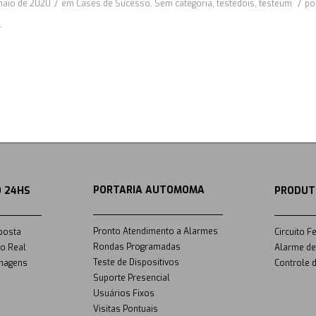
/
/
maio de 2020
em
Cases de Sucesso
,
Sem categoria
,
testedois
,
testeum
po
PORTARIA AUTOMOMA
 24HS
PRODUT
Pronto Atendimento a Alarmes
posta
Circuito F
Rondas Programadas
o Real
Alarme de
Teste de Dispositivos
magens
Controle 
Suporte Presencial
Usuários Fixos
Visitas Pontuais