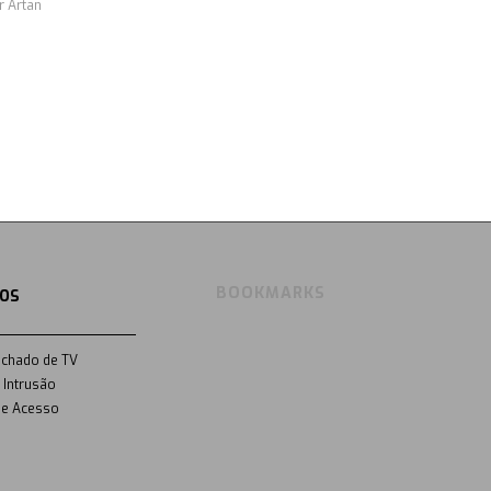
r
Artan
BOOKMARKS
OS
echado de TV
 Intrusão
de Acesso