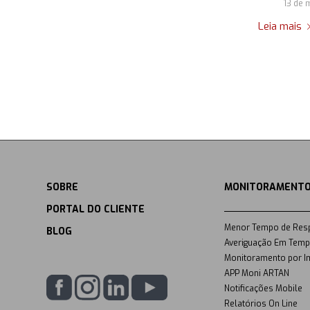
13 de 
Leia mais
SOBRE
MONITORAMENTO
PORTAL DO CLIENTE
Menor Tempo de Res
BLOG
Averiguação Em Temp
Monitoramento por I
APP Moni ARTAN
Notificações Mobile
Relatórios On Line