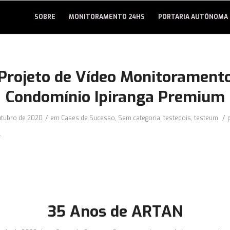
SOBRE
MONITORAMENTO 24HS
PORTARIA AUTÔNOMA
Projeto de Vídeo Monitorament
Condomínio Ipiranga Premium
/
/
utubro de 2020
em
Cases de Sucesso
,
Sem categoria
,
testedois
,
testeum
35 Anos de ARTAN