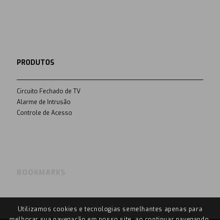
PRODUTOS
Circuito Fechado de TV
Alarme de Intrusão
Controle de Acesso
BOOKMARKS
Utilizamos cookies e tecnologias semelhantes apenas para
melhorar sua navegação em nosso site, ao continuar navegando,