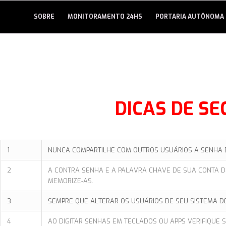
SOBRE
MONITORAMENTO 24HS
PORTARIA AUTÔNOMA
DICAS DE S
1
NUNCA COMPARTILHE COM OUTROS USUÁRIOS A SENHA 
2
A CONTRA SENHA E A PALAVRA CHAVE DE SUA CONTA D
MEMORIZE-AS.
3
SEMPRE QUE ALTERAR OS USUÁRIOS DE SEU SISTEMA D
4
AO DIGITAR SENHAS EM TECLADOS OU APPS VERIFIQUE 