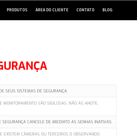
PRODUTOS
ÁREA DO CLIENTE
CONTATO
BLOG
EGURANÇA
DE SEUS SISTEMAS DE SEGURANÇA.
E MONITORAMENTO SÃO SIGILOSAS. NÃO AS ANOTE,
E SEGURANÇA CANCELE DE IMEDIATO AS SENHAS INATIVAS.
SE EXISTEM CÂMERAS OU TERCEIROS O OBSERVANDO.