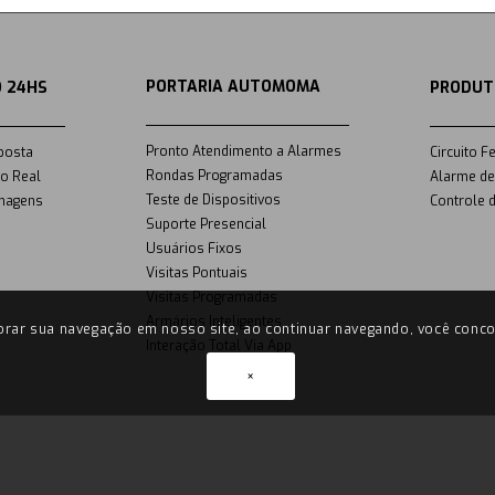
PORTARIA AUTOMOMA
 24HS
PRODUT
Pronto Atendimento a Alarmes
posta
Circuito F
Rondas Programadas
o Real
Alarme de
Teste de Dispositivos
magens
Controle 
Suporte Presencial
Usuários Fixos
Visitas Pontuais
Visitas Programadas
Armários Inteligentes
rar sua navegação em nosso site, ao continuar navegando, você conco
Interação Total Via App
×