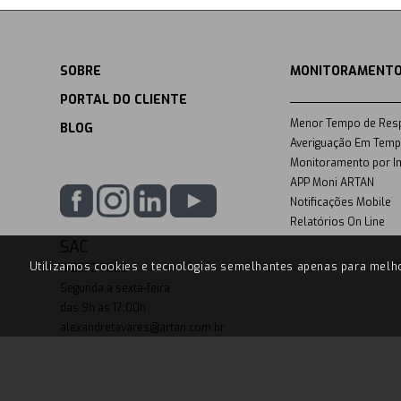
SOBRE
MONITORAMENTO
PORTAL DO CLIENTE
Menor Tempo de Res
BLOG
Averiguação Em Temp
Monitoramento por I
APP Moni ARTAN
Notificações Mobile
Relatórios On Line
SAC
Utilizamos cookies e tecnologias semelhantes apenas para melho
11-2972-7600
Segunda a sexta-feira
das 9h às 17:00h
alexandretavares@artan.com.br