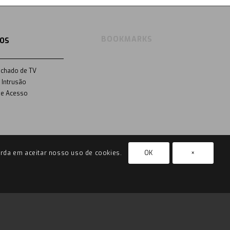
BOOKMARKS
OS
echado de TV
 Intrusão
de Acesso
rda em aceitar nosso uso de cookies.
OK
×